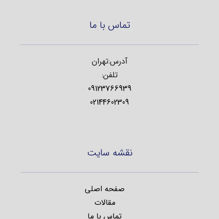
تماس با ما
آدرس:تهران
تلفن:
09123766939
02144602309
نقشه سایت
صفحه اصلی
مقالات
تماس با ما