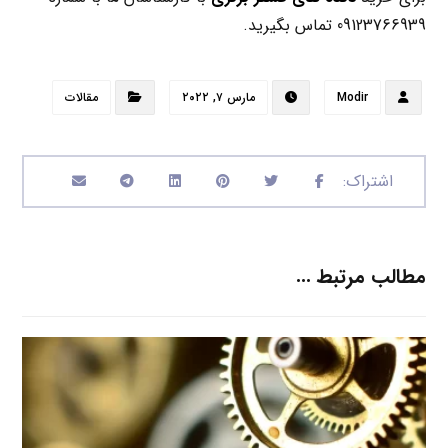
09123766939 تماس بگیرید.
Modir
مارس ۷, ۲۰۲۲
مقالات
مطالب مرتبط ...