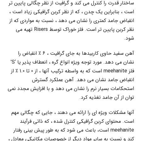
ساختار قدرت را کنترل می کند و گرافیت از نظر چگالی پایین تر
است ، بنابراین یک چدن ، که از نظر کربن گرافیکی زیاد است ،
انقباض جامد کمتری را نشان می دهد ، نسبت به مواردی که از
نظر کربن پایین تر است. فلز خوراک توسط Risers تهیه می
شود.
آهن سفید حاوی کاربیدها به جای گرافیت ، 6 ٪ انقباض را
نشان می دهد. مورد توجه ویژه انواع گره ، انعطاف پذیر یا ‘S’
فلز meehanite است که به واسطه ترکیب آنها ، از 0 تا 1.0 ٪ از
انقباض جامد نشان می دهد. آهن عملکرد گسترش
استحکامات بسیار نرم را نشان می دهد و با افزایش مجدد نمی
توان از آن جامد تغذیه کرد.
آنها مشکلات ویژه ای را ارائه می دهند ، جایی که چگالی مهم
است. محتوای کربن گرافیکی کنترل شده ، که ذاتی فرآیند
meehanite است، باعث می شود که به طور پیش بینی رفتار
کند و نسبت به سایر مواد دیگر از خصوصیات مکانیکی معادل ،